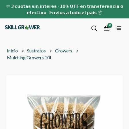
🌱 𝟯 𝗰𝘂𝗼𝘁𝗮𝘀 𝘀𝗶𝗻 𝗶𝗻𝘁𝗲𝗿𝗲𝘀 · 𝟭𝟬% 𝗢𝗙𝗙 𝗲𝗻 𝘁𝗿𝗮𝗻𝘀𝗳𝗲𝗿𝗲𝗻𝗰𝗶𝗮 𝗼
𝗲𝗳𝗲𝗰𝘁𝗶𝘃𝗼 · 𝗘𝗻𝘃𝗶𝗼𝘀 𝗮 𝘁𝗼𝗱𝗼 𝗲𝗹 𝗽𝗮𝗶𝘀 📦
0
Inicio
Sustratos
Growers
Mulching Growers 10L