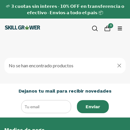
🌱 𝟯 𝗰𝘂𝗼𝘁𝗮𝘀 𝘀𝗶𝗻 𝗶𝗻𝘁𝗲𝗿𝗲𝘀 · 𝟭𝟬% 𝗢𝗙𝗙 𝗲𝗻 𝘁𝗿𝗮𝗻𝘀𝗳𝗲𝗿𝗲𝗻𝗰𝗶𝗮 𝗼
𝗲𝗳𝗲𝗰𝘁𝗶𝘃𝗼 · 𝗘𝗻𝘃𝗶𝗼𝘀 𝗮 𝘁𝗼𝗱𝗼 𝗲𝗹 𝗽𝗮𝗶𝘀 📦
0
No se han encontrado productos
Dejanos tu mail para recibir novedades
Enviar