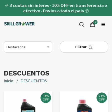
🌱 𝟯 𝗰𝘂𝗼𝘁𝗮𝘀 𝘀𝗶𝗻 𝗶𝗻𝘁𝗲𝗿𝗲𝘀 · 𝟭𝟬% 𝗢𝗙𝗙 𝗲𝗻 𝘁𝗿𝗮𝗻𝘀𝗳𝗲𝗿𝗲𝗻𝗰𝗶𝗮 𝗼
𝗲𝗳𝗲𝗰𝘁𝗶𝘃𝗼 · 𝗘𝗻𝘃𝗶𝗼𝘀 𝗮 𝘁𝗼𝗱𝗼 𝗲𝗹 𝗽𝗮𝗶𝘀 📦
0
Filtrar
DESCUENTOS
Inicio
DESCUENTOS
31%
21%
OFF
OFF