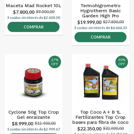
Maceta Mad Rocket 10L
Termohigrometro
Hygrotherm Basic
$7.800,00
$9.000,00
Garden High Pro
3 cuotas sin interés de $2.600,00
$19.999,00
$27.800,00
COMPRAR
3 cuotas sin interés de $6.666,33
COMPRAR
27%
30%
OFF
OFF
Cyclone 50g Top Crop
Top Coco A + B 1L
Gel enraizante
Fertilizantes Top Crop
bases para fibra de coco
$8.999,00
$12.400,00
$22.350,00
$32.000,00
3 cuotas sin interés de $2.999,67