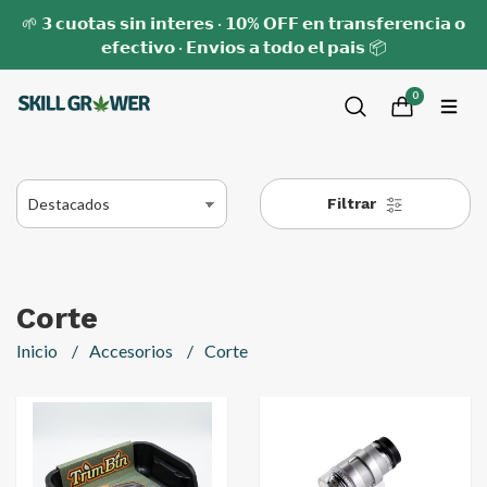
🌱 𝟯 𝗰𝘂𝗼𝘁𝗮𝘀 𝘀𝗶𝗻 𝗶𝗻𝘁𝗲𝗿𝗲𝘀 · 𝟭𝟬% 𝗢𝗙𝗙 𝗲𝗻 𝘁𝗿𝗮𝗻𝘀𝗳𝗲𝗿𝗲𝗻𝗰𝗶𝗮 𝗼
𝗲𝗳𝗲𝗰𝘁𝗶𝘃𝗼 · 𝗘𝗻𝘃𝗶𝗼𝘀 𝗮 𝘁𝗼𝗱𝗼 𝗲𝗹 𝗽𝗮𝗶𝘀 📦
0
Filtrar
Corte
Inicio
Accesorios
Corte