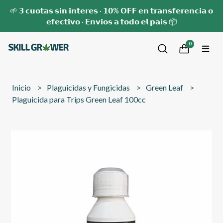
🌱 𝟯 𝗰𝘂𝗼𝘁𝗮𝘀 𝘀𝗶𝗻 𝗶𝗻𝘁𝗲𝗿𝗲𝘀 · 𝟭𝟬% 𝗢𝗙𝗙 𝗲𝗻 𝘁𝗿𝗮𝗻𝘀𝗳𝗲𝗿𝗲𝗻𝗰𝗶𝗮 𝗼
𝗲𝗳𝗲𝗰𝘁𝗶𝘃𝗼 · 𝗘𝗻𝘃𝗶𝗼𝘀 𝗮 𝘁𝗼𝗱𝗼 𝗲𝗹 𝗽𝗮𝗶𝘀 📦
0
Inicio
Plaguicidas y Fungicidas
Green Leaf
Plaguicida para Trips Green Leaf 100cc