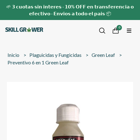
🌱 𝟯 𝗰𝘂𝗼𝘁𝗮𝘀 𝘀𝗶𝗻 𝗶𝗻𝘁𝗲𝗿𝗲𝘀 · 𝟭𝟬% 𝗢𝗙𝗙 𝗲𝗻 𝘁𝗿𝗮𝗻𝘀𝗳𝗲𝗿𝗲𝗻𝗰𝗶𝗮 𝗼
𝗲𝗳𝗲𝗰𝘁𝗶𝘃𝗼 · 𝗘𝗻𝘃𝗶𝗼𝘀 𝗮 𝘁𝗼𝗱𝗼 𝗲𝗹 𝗽𝗮𝗶𝘀 📦
0
Inicio
Plaguicidas y Fungicidas
Green Leaf
Preventivo 6 en 1 Green Leaf