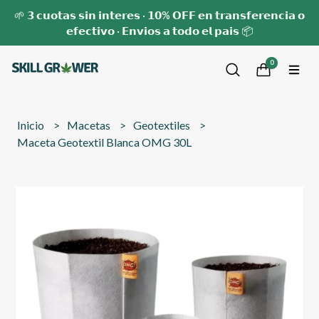
🌱 𝟯 𝗰𝘂𝗼𝘁𝗮𝘀 𝘀𝗶𝗻 𝗶𝗻𝘁𝗲𝗿𝗲𝘀 · 𝟭𝟬% 𝗢𝗙𝗙 𝗲𝗻 𝘁𝗿𝗮𝗻𝘀𝗳𝗲𝗿𝗲𝗻𝗰𝗶𝗮 𝗼
𝗲𝗳𝗲𝗰𝘁𝗶𝘃𝗼 · 𝗘𝗻𝘃𝗶𝗼𝘀 𝗮 𝘁𝗼𝗱𝗼 𝗲𝗹 𝗽𝗮𝗶𝘀 📦
0
Inicio
Macetas
Geotextiles
Maceta Geotextil Blanca OMG 30L