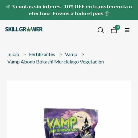
🌱 𝟯 𝗰𝘂𝗼𝘁𝗮𝘀 𝘀𝗶𝗻 𝗶𝗻𝘁𝗲𝗿𝗲𝘀 · 𝟭𝟬% 𝗢𝗙𝗙 𝗲𝗻 𝘁𝗿𝗮𝗻𝘀𝗳𝗲𝗿𝗲𝗻𝗰𝗶𝗮 𝗼
𝗲𝗳𝗲𝗰𝘁𝗶𝘃𝗼 · 𝗘𝗻𝘃𝗶𝗼𝘀 𝗮 𝘁𝗼𝗱𝗼 𝗲𝗹 𝗽𝗮𝗶𝘀 📦
0
Inicio
Fertilizantes
Vamp
Vamp Abono Bokashi Murcielago Vegetacion