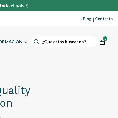
 𝘁𝗼𝗱𝗼 𝗲𝗹 𝗽𝗮𝗶𝘀 📦
Blog
Contacto
|
0
FORMACIÓN
uality
ion
0