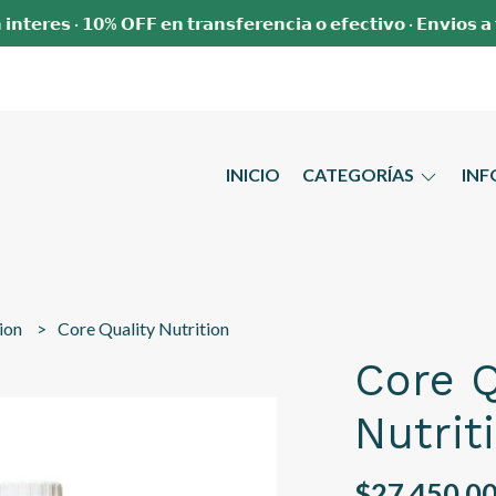
 𝗶𝗻𝘁𝗲𝗿𝗲𝘀 · 𝟭𝟬% 𝗢𝗙𝗙 𝗲𝗻 𝘁𝗿𝗮𝗻𝘀𝗳𝗲𝗿𝗲𝗻𝗰𝗶𝗮 𝗼 𝗲𝗳𝗲𝗰𝘁𝗶𝘃𝗼 · 𝗘𝗻𝘃𝗶𝗼𝘀 𝗮
INICIO
CATEGORÍAS
IN
tion
Core Quality Nutrition
Core Q
Nutrit
$27.450,0