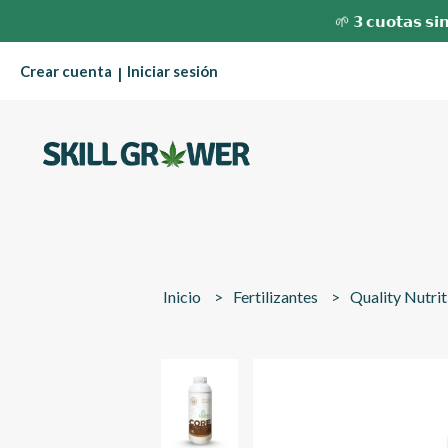
🌱 𝟯 𝗰𝘂𝗼𝘁𝗮𝘀 𝘀𝗶𝗻
Crear cuenta
Iniciar sesión
|
Inicio
Fertilizantes
Quality Nutri