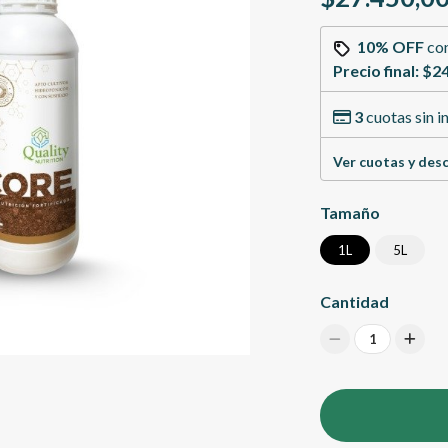
10% OFF
co
Precio final:
$24
3
cuotas sin i
Ver cuotas y des
Tamaño
1L
5L
Cantidad
1