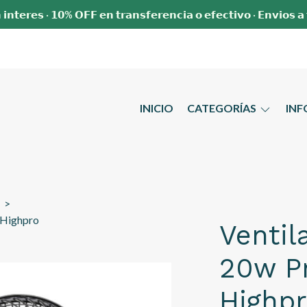
 𝗶𝗻𝘁𝗲𝗿𝗲𝘀 · 𝟭𝟬% 𝗢𝗙𝗙 𝗲𝗻 𝘁𝗿𝗮𝗻𝘀𝗳𝗲𝗿𝗲𝗻𝗰𝗶𝗮 𝗼 𝗲𝗳𝗲𝗰𝘁𝗶𝘃𝗼 · 𝗘𝗻𝘃𝗶𝗼𝘀 𝗮
INICIO
CATEGORÍAS
IN
 Highpro
Ventil
20w P
Highp