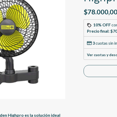
$78.000,0
10% OFF
co
Precio final:
$70
3
cuotas sin i
Ver cuotas y des
en Highpro es la solución ideal