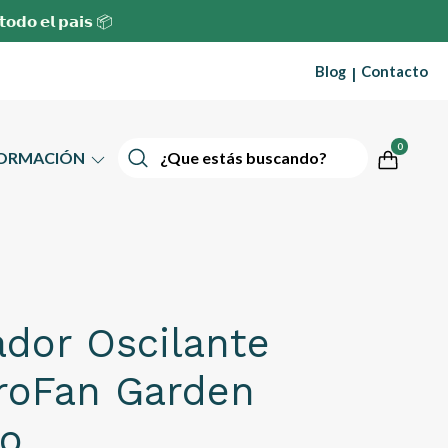
 𝘁𝗼𝗱𝗼 𝗲𝗹 𝗽𝗮𝗶𝘀 📦
Blog
Contacto
|
0
FORMACIÓN
ador Oscilante
roFan Garden
ro