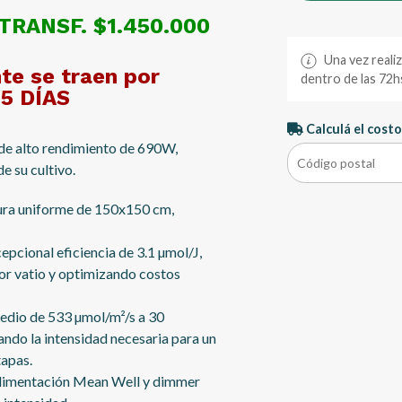
TRANSF. $1.450.000
Una vez reali
e se traen por
dentro de las 72hs
15 DÍAS
Calculá el costo
de alto rendimiento de 690W,
e su cultivo.
ura uniforme de 150x150 cm,
epcional eficiencia de 3.1 µmol/J,
or vatio y optimizando costos
dio de 533 µmol/m²/s a 30
ndo la intensidad necesaria para un
tapas.
 alimentación Mean Well y dimmer