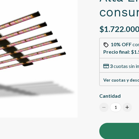
cons
$1.722.000
10% OFF
co
Precio final:
$1.
3
cuotas sin i
Ver cuotas y des
Cantidad
1