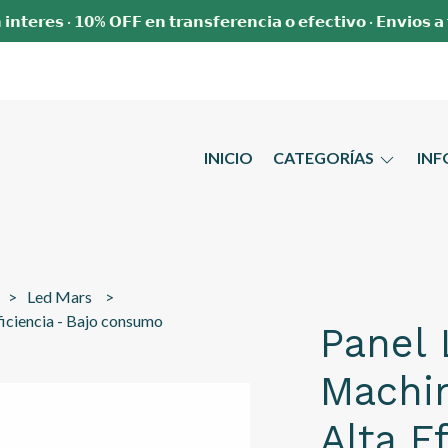
 𝗶𝗻𝘁𝗲𝗿𝗲𝘀 · 𝟭𝟬% 𝗢𝗙𝗙 𝗲𝗻 𝘁𝗿𝗮𝗻𝘀𝗳𝗲𝗿𝗲𝗻𝗰𝗶𝗮 𝗼 𝗲𝗳𝗲𝗰𝘁𝗶𝘃𝗼 · 𝗘𝗻𝘃𝗶𝗼𝘀 𝗮
INICIO
CATEGORÍAS
IN
Led Mars
iciencia - Bajo consumo
Panel
Machi
Alta E