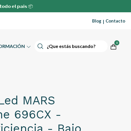
 𝘁𝗼𝗱𝗼 𝗲𝗹 𝗽𝗮𝗶𝘀 📦
Blog
Contacto
|
0
FORMACIÓN
 Led MARS
ne 696CX -
ficiencia - Bajo