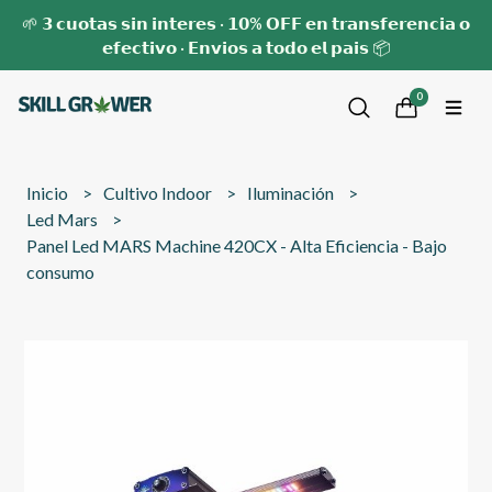
🌱 𝟯 𝗰𝘂𝗼𝘁𝗮𝘀 𝘀𝗶𝗻 𝗶𝗻𝘁𝗲𝗿𝗲𝘀 · 𝟭𝟬% 𝗢𝗙𝗙 𝗲𝗻 𝘁𝗿𝗮𝗻𝘀𝗳𝗲𝗿𝗲𝗻𝗰𝗶𝗮 𝗼
𝗲𝗳𝗲𝗰𝘁𝗶𝘃𝗼 · 𝗘𝗻𝘃𝗶𝗼𝘀 𝗮 𝘁𝗼𝗱𝗼 𝗲𝗹 𝗽𝗮𝗶𝘀 📦
0
Inicio
Cultivo Indoor
Iluminación
Led Mars
Panel Led MARS Machine 420CX - Alta Eficiencia - Bajo
consumo