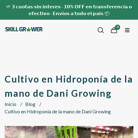
🌱 𝟯 𝗰𝘂𝗼𝘁𝗮𝘀 𝘀𝗶𝗻 𝗶𝗻𝘁𝗲𝗿𝗲𝘀 · 𝟭𝟬% 𝗢𝗙𝗙 𝗲𝗻 𝘁𝗿𝗮𝗻𝘀𝗳𝗲𝗿𝗲𝗻𝗰𝗶𝗮 𝗼
𝗲𝗳𝗲𝗰𝘁𝗶𝘃𝗼 · 𝗘𝗻𝘃𝗶𝗼𝘀 𝗮 𝘁𝗼𝗱𝗼 𝗲𝗹 𝗽𝗮𝗶𝘀 📦
0
Cultivo en Hidroponía de la
mano de Dani Growing
Inicio
Blog
Cultivo en Hidroponía de la mano de Dani Growing