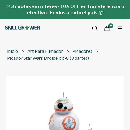
🌱 𝟯 𝗰𝘂𝗼𝘁𝗮𝘀 𝘀𝗶𝗻 𝗶𝗻𝘁𝗲𝗿𝗲𝘀 · 𝟭𝟬% 𝗢𝗙𝗙 𝗲𝗻 𝘁𝗿𝗮𝗻𝘀𝗳𝗲𝗿𝗲𝗻𝗰𝗶𝗮 𝗼
𝗲𝗳𝗲𝗰𝘁𝗶𝘃𝗼 · 𝗘𝗻𝘃𝗶𝗼𝘀 𝗮 𝘁𝗼𝗱𝗼 𝗲𝗹 𝗽𝗮𝗶𝘀 📦
0
Inicio
Art Para Fumador
Picadores
Picador Star Wars Droide bb-8 (3 partes)