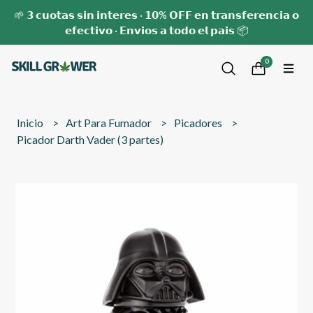
🌱 𝟯 𝗰𝘂𝗼𝘁𝗮𝘀 𝘀𝗶𝗻 𝗶𝗻𝘁𝗲𝗿𝗲𝘀 · 𝟭𝟬% 𝗢𝗙𝗙 𝗲𝗻 𝘁𝗿𝗮𝗻𝘀𝗳𝗲𝗿𝗲𝗻𝗰𝗶𝗮 𝗼
𝗲𝗳𝗲𝗰𝘁𝗶𝘃𝗼 · 𝗘𝗻𝘃𝗶𝗼𝘀 𝗮 𝘁𝗼𝗱𝗼 𝗲𝗹 𝗽𝗮𝗶𝘀 📦
0
Inicio
Art Para Fumador
Picadores
Picador Darth Vader (3 partes)