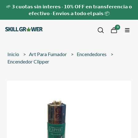
🌱 𝟯 𝗰𝘂𝗼𝘁𝗮𝘀 𝘀𝗶𝗻 𝗶𝗻𝘁𝗲𝗿𝗲𝘀 · 𝟭𝟬% 𝗢𝗙𝗙 𝗲𝗻 𝘁𝗿𝗮𝗻𝘀𝗳𝗲𝗿𝗲𝗻𝗰𝗶𝗮 𝗼
𝗲𝗳𝗲𝗰𝘁𝗶𝘃𝗼 · 𝗘𝗻𝘃𝗶𝗼𝘀 𝗮 𝘁𝗼𝗱𝗼 𝗲𝗹 𝗽𝗮𝗶𝘀 📦
0
Inicio
Art Para Fumador
Encendedores
Encendedor Clipper