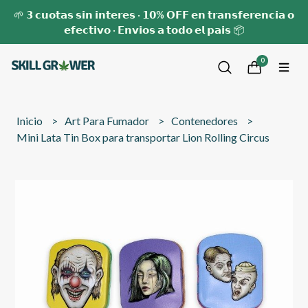
🌱 𝟯 𝗰𝘂𝗼𝘁𝗮𝘀 𝘀𝗶𝗻 𝗶𝗻𝘁𝗲𝗿𝗲𝘀 · 𝟭𝟬% 𝗢𝗙𝗙 𝗲𝗻 𝘁𝗿𝗮𝗻𝘀𝗳𝗲𝗿𝗲𝗻𝗰𝗶𝗮 𝗼
𝗲𝗳𝗲𝗰𝘁𝗶𝘃𝗼 · 𝗘𝗻𝘃𝗶𝗼𝘀 𝗮 𝘁𝗼𝗱𝗼 𝗲𝗹 𝗽𝗮𝗶𝘀 📦
0
Inicio
Art Para Fumador
Contenedores
Mini Lata Tin Box para transportar Lion Rolling Circus