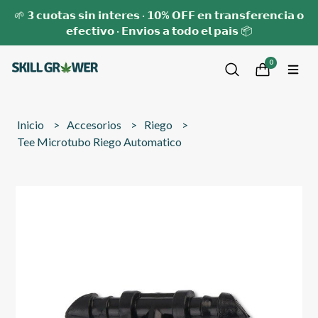
🌱 𝟯 𝗰𝘂𝗼𝘁𝗮𝘀 𝘀𝗶𝗻 𝗶𝗻𝘁𝗲𝗿𝗲𝘀 · 𝟭𝟬% 𝗢𝗙𝗙 𝗲𝗻 𝘁𝗿𝗮𝗻𝘀𝗳𝗲𝗿𝗲𝗻𝗰𝗶𝗮 𝗼
𝗲𝗳𝗲𝗰𝘁𝗶𝘃𝗼 · 𝗘𝗻𝘃𝗶𝗼𝘀 𝗮 𝘁𝗼𝗱𝗼 𝗲𝗹 𝗽𝗮𝗶𝘀 📦
0
Inicio
Accesorios
Riego
Tee Microtubo Riego Automatico